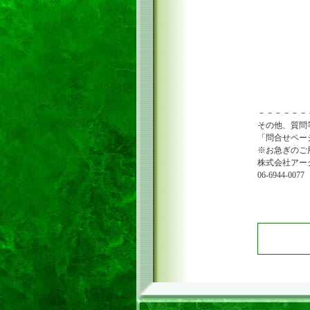
－－－－－－
その他、質問
「問合せペー
※お急ぎのご
株式会社アー
06-6944-0077