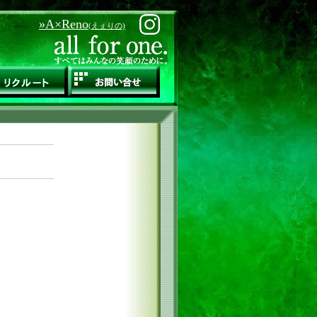
»A×Reno
(えぇりの)
ョン事業
型マンション事業
リクルート
お問い合せ