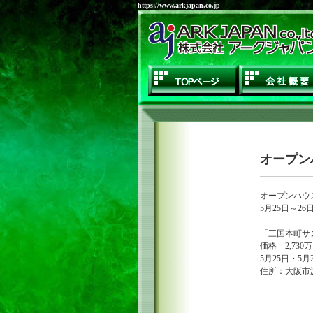
https://www.arkjapan.co.jp
TOPページ
オープン
オープンハウ
5月25日～26
－－－－－－
「三国本町サ
価格 2,73
5月25日・5月
住所：大阪市淀