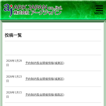
投稿一覧
2026年1月29
予約制内覧会開催情報(城東区)
日
2026年1月23
予約制内覧会開催情報(城東区)
日
2026年1月15
予約制内覧会開催情報(都島区)
日